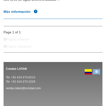
Más información
Page 1 of 1
Página Anterior
Página Siguiente
Condair LATAM
Tel. +52 414-273-6213
Tel. +52 414-273-2229
ventas.latam@condair.com