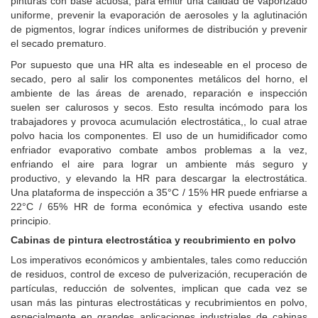
pinturas con base acuosa, para emitir una calidad de vaporizado
uniforme, prevenir la evaporación de aerosoles y la aglutinación
de pigmentos, lograr índices uniformes de distribución y prevenir
el secado prematuro.
Por supuesto que una HR alta es indeseable en el proceso de
secado, pero al salir los componentes metálicos del horno, el
ambiente de las áreas de arenado, reparación e inspección
suelen ser calurosos y secos. Esto resulta incómodo para los
trabajadores y provoca acumulación electrostática,, lo cual atrae
polvo hacia los componentes. El uso de un humidificador como
enfriador evaporativo combate ambos problemas a la vez,
enfriando el aire para lograr un ambiente más seguro y
productivo, y elevando la HR para descargar la electrostática.
Una plataforma de inspección a 35°C / 15% HR puede enfriarse a
22°C / 65% HR de forma económica y efectiva usando este
principio.
Cabinas de pintura electrostática y recubrimiento en polvo
Los imperativos económicos y ambientales, tales como reducción
de residuos, control de exceso de pulverización, recuperación de
partículas, reducción de solventes, implican que cada vez se
usan más las pinturas electrostáticas y recubrimientos en polvo,
especialmente en grandes aplicaciones industriales de cabinas