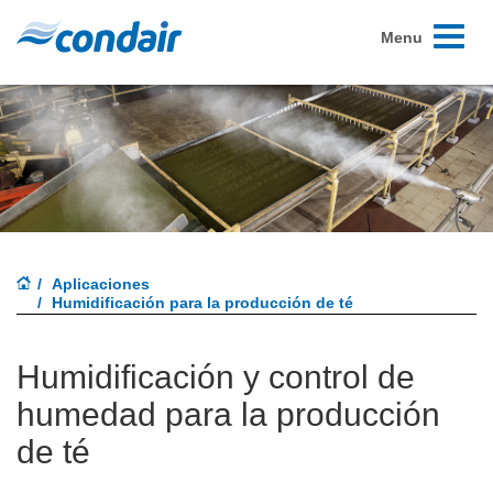
Toggle
Menu
navigati
Aplicaciones
Humidificación para la producción de té
Humidificación y control de
humedad para la producción
de té