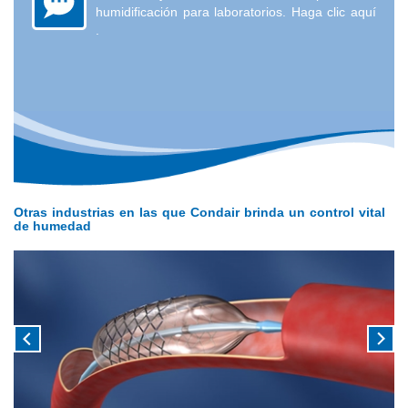
humidificación para laboratorios.
Haga clic aquí
.
Otras industrias en las que Condair brinda un control vital
de humedad