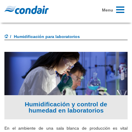
Toggle
Menu
navigati
Humidificación para laboratorios
Humidificación y control de
humedad en laboratorios
En el ambiente de una sala blanca de producción es vital