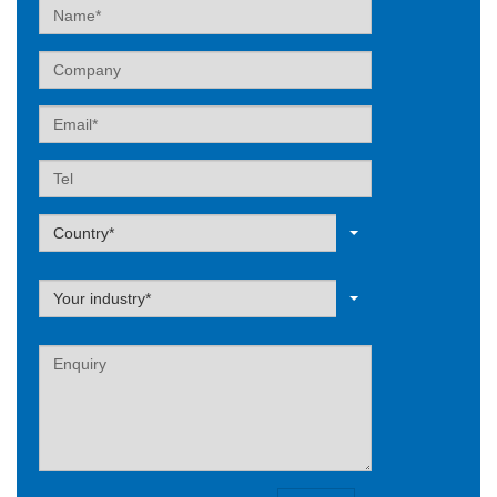
Name
Company
Email
Tel
Label
Country*
Label
Your industry*
Label