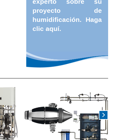
experto sobre su
proyecto de
humidificación.
Haga
clic aquí.