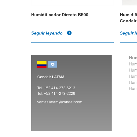
or de la
Humidificador Directo B500
Humidif
Condair
Seguir leyendo
Seguir 
Hum
Humi
Humi
Humi
Condair LATAM
Humi
Tel. +52 414-273-6213
Humi
Tel. +52 414-273-2229
ventas.latam@condair.com