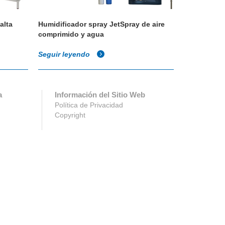
alta
Humidificador spray JetSpray de aire
Condair HP 
comprimido y agua
humidifier
Seguir leyendo
Seguir ley
a
Información del Sitio Web
Política de Privacidad
Copyright