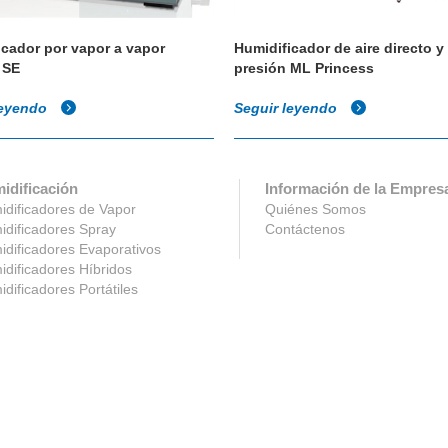
icador por vapor a vapor
Humidificador de aire directo y 
 SE
presión ML Princess
leyendo
Seguir leyendo
idificación
Información de la Empres
dificadores de Vapor
Quiénes Somos
dificadores Spray
Contáctenos
dificadores Evaporativos
dificadores Híbridos
dificadores Portátiles