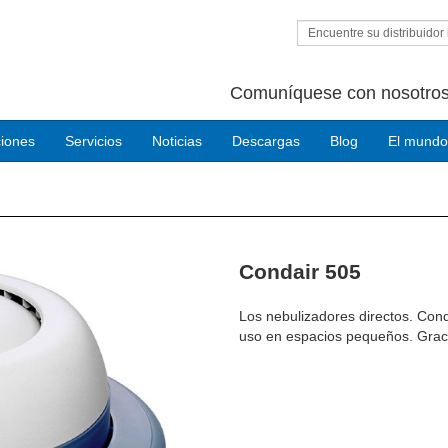
Encuentre su distribuidor 
Comuníquese con nosotros
ciones
Servicios
Noticias
Descargas
Blog
El mundo
Condair 505
Los nebulizadores directos. Con
uso en espacios pequeños.
Grac