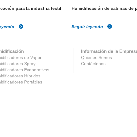
cación para la industria textil
Humidificación de cabinas de p
leyendo
Seguir leyendo
idificación
Información de la Empres
dificadores de Vapor
Quiénes Somos
dificadores Spray
Contáctenos
dificadores Evaporativos
dificadores Híbridos
dificadores Portátiles