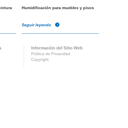
intura
Humidificación para muebles y pisos
Humidificaci
explosivos 
Seguir leyendo
Seguir ley
a
Información del Sitio Web
Política de Privacidad
Copyright