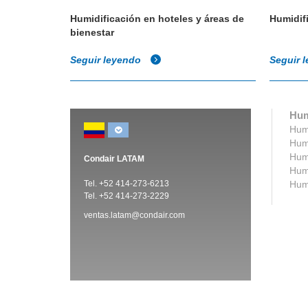
, galerías
Humidificación en hoteles y áreas de
Humidifi
bienestar
Seguir leyendo
Seguir 
Hum
Humi
Humi
Humi
Condair LATAM
Humi
Tel. +52 414-273-6213
Humi
Tel. +52 414-273-2229
ventas.latam@condair.com