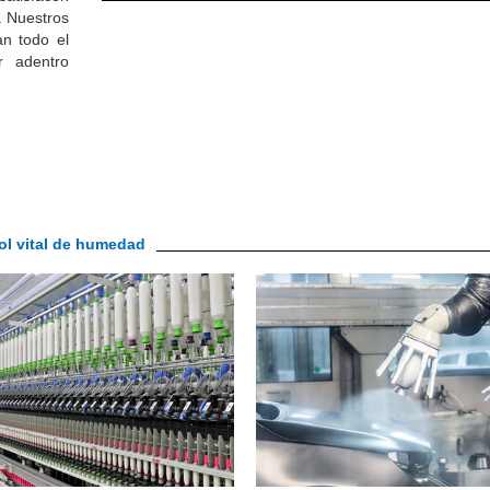
.
Nuestros
an todo el
r adentro
rol vital de humedad