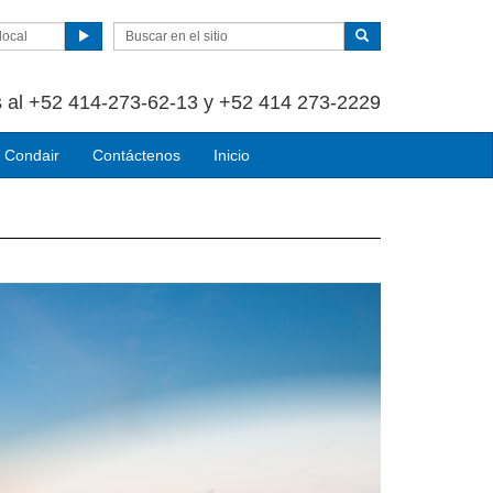
local
 al +52 414-273-62-13 y +52 414 273-2229
 Condair
Contáctenos
Inicio