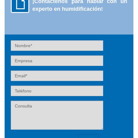
¡Contáctenos para hablar con un
experto en humidificación!
Nombre
Empresa
Email
Teléfono
Label