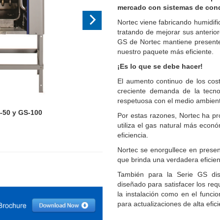
mercado con sistemas de conde
Nortec viene fabricando humidif
tratando de mejorar sus anteri
GS de Nortec mantiene presente
nuestro paquete más eficiente.
¡Es lo que se debe hacer!
El aumento continuo de los cos
creciente demanda de la tecno
respetuosa con el medio ambiente
-50 y GS-100
Por estas razones, Nortec ha pr
utiliza el gas natural más econó
eficiencia.
Nortec se enorgullece en prese
que brinda una verdadera eficie
También para la Serie GS di
diseñado para satisfacer los req
la instalación como en el funci
para actualizaciones de alta efici