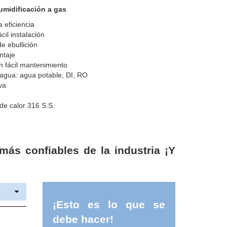
umidificación a gas
 eficiencia
cil instalación
de ebullición
ntaje
n fácil mantenimiento
e agua: agua potable, DI, RO
iva
 de calor 316 S.S.
e
ás confiables de la industria ¡Y
¡Esto es lo que se
debe hacer!