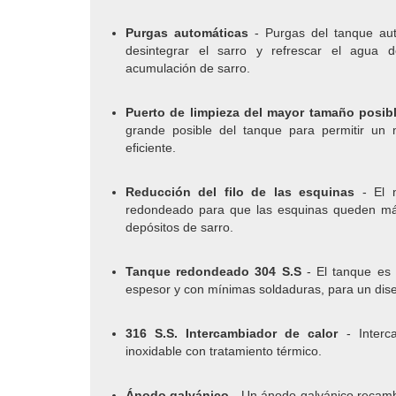
Purgas automáticas
- Purgas del tanque au
desintegrar el sarro y refrescar el agua d
acumulación de sarro.
Puerto de limpieza del mayor tamaño posib
grande posible del tanque para permitir un
eficiente.
Reducción del filo de las esquinas
- El 
redondeado para que las esquinas queden más
depósitos de sarro.
Tanque redondeado 304 S.S
- El tanque es
espesor y con mínimas soldaduras, para un dise
316 S.S. Intercambiador de calor
- Inter
inoxidable con tratamiento térmico.
Ánodo galvánico
- Un ánodo galvánico recambi