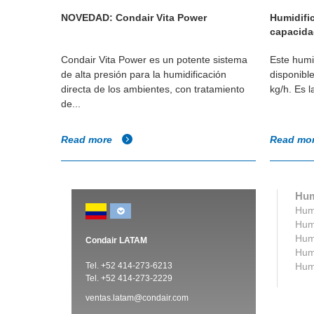
NOVEDAD: Condair Vita Power
Humidific
capacida
air son
Condair Vita Power es un potente sistema
Este humid
tónomo
de alta presión para la humidificación
disponibl
s. Gracias
directa de los ambientes, con tratamiento
kg/h. Es l
de...
Read more
Read mo
Hum
Humi
Humi
Humi
Condair LATAM
Humi
Tel. +52 414-273-6213
Humi
Tel. +52 414-273-2229
ventas.latam@condair.com