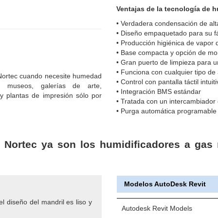
Ventajas de la tecnología de h
• Verdadera condensación de alta
• Diseño empaquetado para su fá
• Producción higiénica de vapor 
• Base compacta y opción de mo
• Gran puerto de limpieza para u
• Funciona con cualquier tipo d
 Nortec cuando necesite humedad
• Control con pantalla táctil intuit
as, museos, galerías de arte,
• Integración BMS estándar
s y plantas de impresión sólo por
• Tratada con un intercambiador
• Purga automática programabl
 Nortec ya son los humidificadores a gas m
Modelos AutoDesk Revit
el diseño del mandril es liso y
Autodesk Revit Models