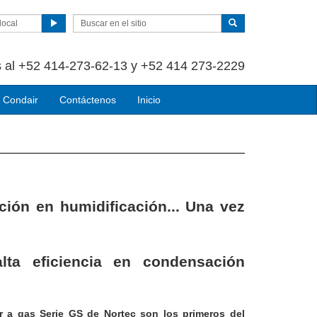
local
 al +52 414-273-62-13 y +52 414 273-2229
 Condair
Contáctenos
Inicio
ción en humidificación... Una vez
lta eficiencia en condensación
r a gas Serie GS de Nortec son los primeros del