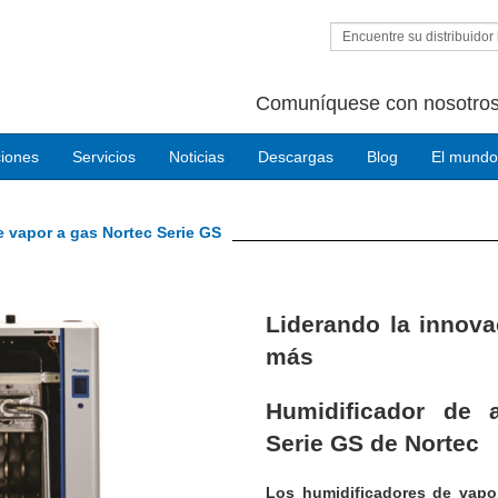
Encuentre su distribuidor 
Comuníquese con nosotros
ciones
Servicios
Noticias
Descargas
Blog
El mundo
e vapor a gas Nortec Serie GS
Next
Liderando la innova
más
Humidificador de a
Serie GS de Nortec
Los humidificadores de vapo