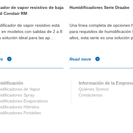
ador de vapor resistivo de baja
Humidificadores Serie Draabe
d Condair RM
ificador de vapor resistivo está
Una línea completa de opciones h
e en modelos con salidas de 2 a 8
para requisitos de humidificación 
a solución ideal para las ap...
altos, esta serie es una solución p
re
Read more
idificación
Información de la Empres
dificadores de Vapor
Quiénes Somos
dificadores Spray
Contáctenos
dificadores Evaporativos
dificadores Híbridos
dificadores Portátiles