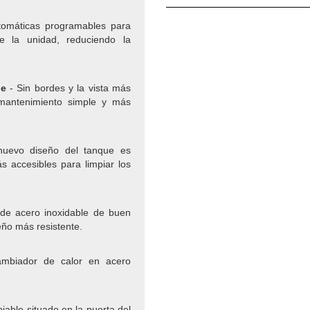
tomáticas programables para
e la unidad, reduciendo la
le
- Sin bordes y la vista más
 mantenimiento simple y más
nuevo diseño del tanque es
 accesibles para limpiar los
 de acero inoxidable de buen
ño más resistente.
cambiador de calor en acero
able situado en la puerta del