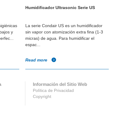
Humidificador Ultrasonic Serie US
Humidifica
presión 
igiénicas
La serie Condair US es un humidificador
Humidifica
bajos y
sin vapor con atomización extra fina (1-3
para un ba
erfec...
micras) de agua. Para humidificar el
humedad y
espac...
la...
Read more
Read mo
a
Información del Sitio Web
Política de Privacidad
Copyright