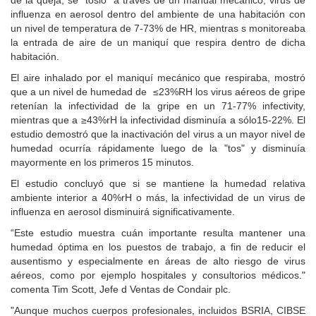
de la queja, se "tosió" a través de un manual mecánico, virus de
influenza en aerosol dentro del ambiente de una habitación con
un nivel de temperatura de 7-73% de HR, mientras s monitoreaba
la entrada de aire de un maniquí que respira dentro de dicha
habitación.
El aire inhalado por el maniquí mecánico que respiraba, mostró
que a un nivel de humedad de ≤23%RH los virus aéreos de gripe
retenían la infectividad de la gripe en un 71-77% infectivity,
mientras que a ≥43%rH la infectividad disminuía a sólo15-22%. El
estudio demostró que la inactivación del virus a un mayor nivel de
humedad ocurría rápidamente luego de la "tos" y disminuía
mayormente en los primeros 15 minutos.
El estudio concluyó que si se mantiene la humedad relativa
ambiente interior a 40%rH o más, la infectividad de un virus de
influenza en aerosol disminuirá significativamente.
“Este estudio muestra cuán importante resulta mantener una
humedad óptima en los puestos de trabajo, a fin de reducir el
ausentismo y especialmente en áreas de alto riesgo de virus
aéreos, como por ejemplo hospitales y consultorios médicos."
comenta Tim Scott, Jefe d Ventas de Condair plc.
"Aunque muchos cuerpos profesionales, incluidos BSRIA, CIBSE