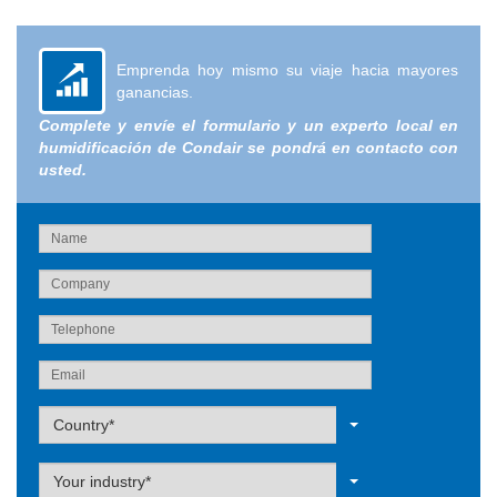
Emprenda hoy mismo su viaje hacia mayores
ganancias.
Complete y envíe el formulario y un experto local en
humidificación de Condair se pondrá en contacto con
usted.
Label
Country*
Label
Your industry*