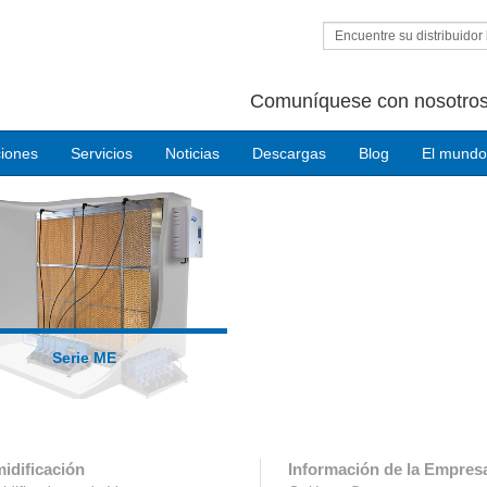
Encuentre su distribuidor 
Comuníquese con nosotros
ciones
Servicios
Noticias
Descargas
Blog
El mundo
Serie ME
idificación
Información de la Empres