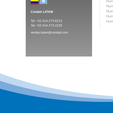
Humi
Humi
Humi
Condair LATAM
Humi
Tel. +52 414-273-6213
Humi
Tel. +52 414-273-2229
ventas.latam@condair.com