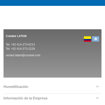
Condair LATAM
Tel. +52 414-273-6213
Tel. +52 414-273-2229
ventas.latam@condair.com
Humidificación
Información de la Empresa